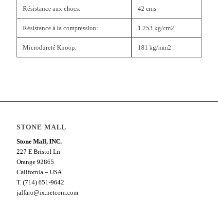
Résistance aux chocs:
42 cms
Résistance à la compression:
1.253 kg/cm2
Microdureté Knoop:
181 kg/mm2
STONE MALL
Stone Mall, INC.
227 E Bristol Ln
Orange 92865
California – USA
T. (714) 651-9642
jalfaro@ix.netcom.com