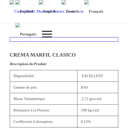
CREMA MARFIL CLASICO
Description du Produit
Disponibilité:
EXCELLENT
Gamme de prix:
BAS
Masse Volumétrique:
2,72 grs/cm3
Résistance à la Flexion:
198 kg/cm2
Coeffiicient d´absorption:
0,15%