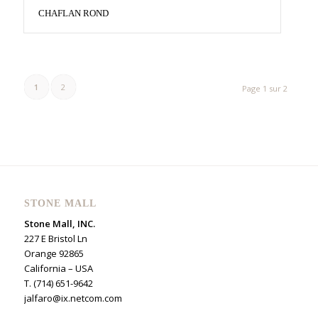
CHAFLAN ROND
1
2
Page 1 sur 2
STONE MALL
Stone Mall, INC.
227 E Bristol Ln
Orange 92865
California – USA
T. (714) 651-9642
jalfaro@ix.netcom.com