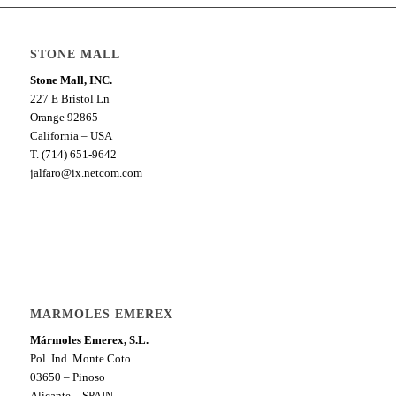
STONE MALL
Stone Mall, INC.
227 E Bristol Ln
Orange 92865
California – USA
T. (714) 651-9642
jalfaro@ix.netcom.com
MÁRMOLES EMEREX
Mármoles Emerex, S.L.
Pol. Ind. Monte Coto
03650 – Pinoso
Alicante – SPAIN