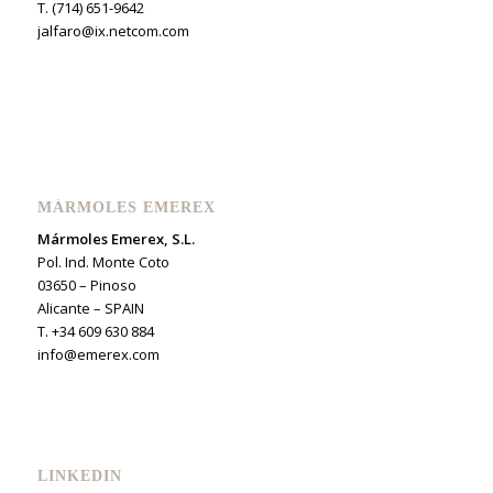
T. (714) 651-9642
jalfaro@ix.netcom.com
MÁRMOLES EMEREX
Mármoles Emerex, S.L.
Pol. Ind. Monte Coto
03650 – Pinoso
Alicante – SPAIN
T. +34 609 630 884
info@emerex.com
LINKEDIN