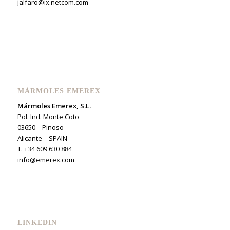
jalfaro@ix.netcom.com
MÁRMOLES EMEREX
Mármoles Emerex, S.L.
Pol. Ind. Monte Coto
03650 – Pinoso
Alicante – SPAIN
T. +34 609 630 884
info@emerex.com
LINKEDIN