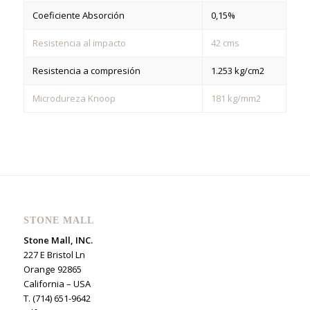
Coeficiente Absorción
0,15%
Resistencia al impacto
42 cms
Resistencia a compresión
1.253 kg/cm2
Microdureza Knoop
181 kg/mm2
STONE MALL
Stone Mall, INC.
227 E Bristol Ln
Orange 92865
California – USA
T. (714) 651-9642