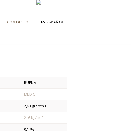
CONTACTO
ESPAÑOL
BUENA
MEDIO
2,63 grs/cm3
216 kg/cm2
0,17%