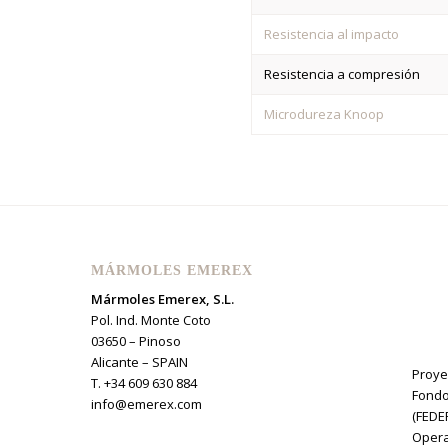
Resistencia al impacto
Resistencia a compresión
Microdureza Knoop
MÁRMOLES EMEREX
Mármoles Emerex, S.L.
Pol. Ind. Monte Coto
03650 – Pinoso
Alicante – SPAIN
Proye
T. +34 609 630 884
Fondo
info@emerex.com
(FEDE
Opera