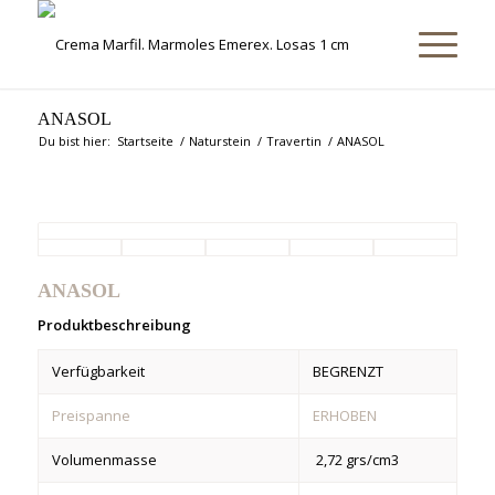
ANASOL
Du bist hier:
Startseite
/
Naturstein
/
Travertin
/
ANASOL
ANASOL
Produktbeschreibung
Verfügbarkeit
BEGRENZT
Preispanne
ERHOBEN
Volumenmasse
2,72 grs/cm3