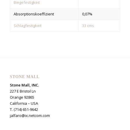
Biegefestigkeit
Absorptionskoeffizient
0,07%
Schlagfestigkeit
33 cms
STONE MALL
Stone Mall, INC.
227 E Bristol Ln
Orange 92865
California – USA
T. (714) 651-9642
jalfaro@ix.netcom.com