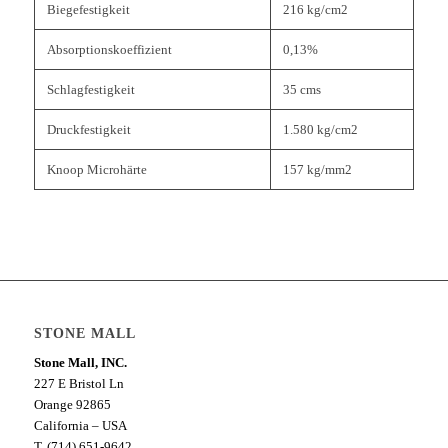
Biegefestigkeit
216 kg/cm2
Absorptionskoeffizient
0,13%
Schlagfestigkeit
35 cms
Druckfestigkeit
1.580 kg/cm2
Knoop Microhärte
157 kg/mm2
STONE MALL
Stone Mall, INC.
227 E Bristol Ln
Orange 92865
California – USA
T. (714) 651-9642