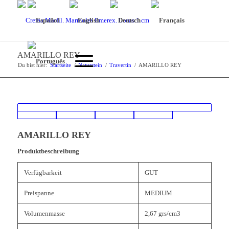
AMARILLO REY
Du bist hier:
Startseite
/
Naturstein
/
Travertin
/
AMARILLO REY
AMARILLO REY
Produktbeschreibung
Verfügbarkeit
GUT
Preispanne
MEDIUM
Volumenmasse
2,67 grs/cm3