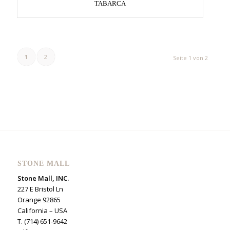
TABARCA
1
2
Seite 1 von 2
STONE MALL
Stone Mall, INC.
227 E Bristol Ln
Orange 92865
California – USA
T. (714) 651-9642