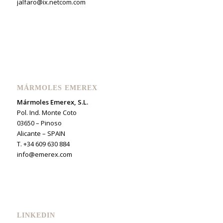
jalfaro@ix.netcom.com
MÁRMOLES EMEREX
Mármoles Emerex, S.L.
Pol. Ind. Monte Coto
03650 – Pinoso
Alicante – SPAIN
T. +34 609 630 884
info@emerex.com
LINKEDIN