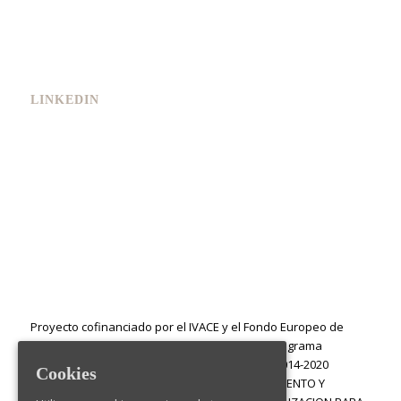
LINKEDIN
Proyecto cofinanciado por el IVACE y el Fondo Europeo de
Desarrollo Regional (FEDER) en el marco del Programa
Operativo FEDER de la Comunitat Valenciana 2014-2020
Cookies
PROGRAMA: AYUDAS A LOS PLANES DE SEGUIMIENTO Y