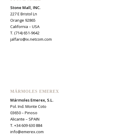
Stone Mall, INC.
227 E Bristol Ln
Orange 92865
California – USA
T. (714) 651-9642
jalfaro@ix.netcom.com
MÁRMOLES EMEREX
Mármoles Emerex, S.L.
Pol. Ind. Monte Coto
03650 – Pinoso
Alicante – SPAIN
T. +34 609 630 884
info@emerex.com