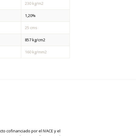
230 kg/m2
1,20%
25 cms
857 kg/cm2
160 kg/mm2
cto cofinanciado por el IVACE y el