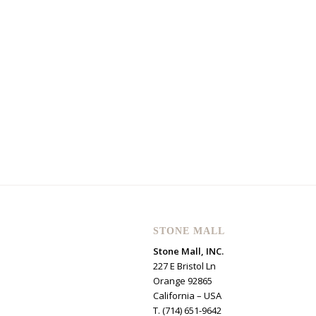
STONE MALL
Stone Mall, INC.
227 E Bristol Ln
Orange 92865
California – USA
T. (714) 651-9642