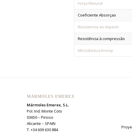
Força Flexural
Coeficiente Absorçao
Resistencia ao impacto
Resistência à compressão
Microdureza Knoop
MÁRMOLES EMEREX
Mármoles Emerex, S.L.
Pol. Ind. Monte Coto
03650 – Pinoso
Alicante – SPAIN
Proye
T. +34 609 630 884