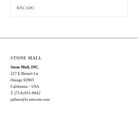
RISCADO
STONE MALL
Stone Mall, INC.
227 E Bristol Ln
Orange 92865
California – USA
T. (714) 651-9642
jalfaro@ix.netcom.com