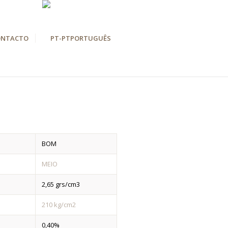
ONTACTO
PORTUGUÊS
BOM
MEIO
2,65 grs/cm3
210 kg/cm2
0,40%