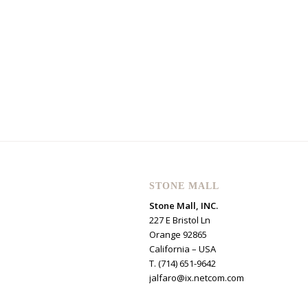
STONE MALL
Stone Mall, INC.
227 E Bristol Ln
Orange 92865
California – USA
T. (714) 651-9642
jalfaro@ix.netcom.com