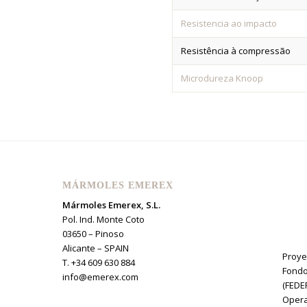
Resistencia ao impacto
Resistência à compressão
Microdureza Knoop
MÁRMOLES EMEREX
Mármoles Emerex, S.L.
Pol. Ind. Monte Coto
03650 – Pinoso
Alicante – SPAIN
Proye
T. +34 609 630 884
Fondo
info@emerex.com
(FEDE
Opera