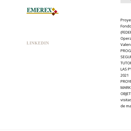
Proye
Fondo
(FEDE
Opera
LINKEDIN
Valen
PROG
SEGUI
TUTOR
LAS P
2021
PROYE
MARKE
OBJETI
visita
de mar