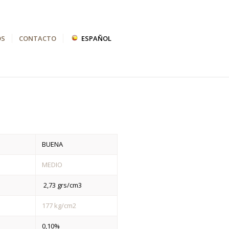
OS
CONTACTO
ESPAÑOL
BUENA
MEDIO
2,73 grs/cm3
177 kg/cm2
0,10%