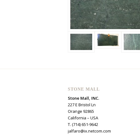
STONE MALL
Stone Mall, INC.
227 E Bristol Ln
Orange 92865
California – USA
T. (714) 651-9642
jalfaro@ix.netcom.com