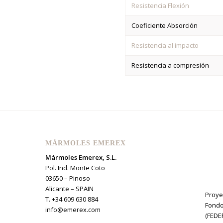
Resistencia Flexión
Coeficiente Absorción
Resistencia al impacto
Resistencia a compresión
MÁRMOLES EMEREX
Mármoles Emerex, S.L.
Pol. Ind. Monte Coto
03650 – Pinoso
Alicante – SPAIN
Proye
T. +34 609 630 884
Fondo
info@emerex.com
(FEDE