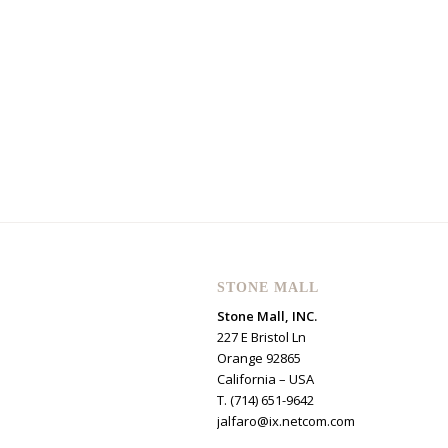
STONE MALL
Stone Mall, INC.
227 E Bristol Ln
Orange 92865
California – USA
T. (714) 651-9642
jalfaro@ix.netcom.com