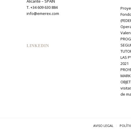
Alicante – SPAIN
T. +34 609 630 884
Proye
info@emerex.com
Fondo
(FEDE
Opera
Valen
PROG
SEGUI
LINKEDIN
TUTOR
LAS P
2021
PROYE
MARKE
OBJETI
visita
de mar
AVISO LEGAL
POLÍTI